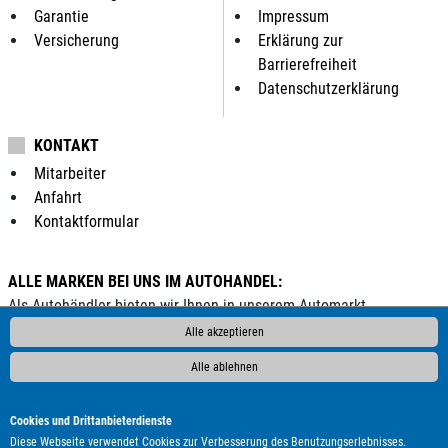
Garantie
Impressum
Versicherung
Erklärung zur
Barrierefreiheit
Datenschutzerklärung
KONTAKT
Mitarbeiter
Anfahrt
Kontaktformular
ALLE MARKEN BEI UNS IM AUTOHANDEL:
Als Autohändler bieten wir Ihnen in unserem Automarkt
Gebrauchtwagen, Jahreswagen und Neuwagen folgender
Alle akzeptieren
Automarken an:
Alle ablehnen
ALPINA
Abarth
Aixam
Alfa Romeo
Audi
BMW
Bentley
Borgward
Bürstner
Cadillac
Carthago
Cookies und Drittanbieterdienste
Chausson
Chevrolet
Citroën
Corvette
Cupra
DAF
Diese Webseite verwendet Cookies zur Verbesserung des Benutzungserlebnisses.