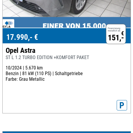
Finanzierung
monatlich ab
€
17.990,- €
151,-
Opel Astra
ST L 1.2 TURBO EDITION +KOMFORT PAKET
10/2024 |
5.670 km
Benzin |
81 kW (110 PS) |
Schaltgetriebe
Farbe: Grau Metallic
P