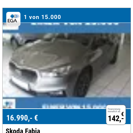
1 von 15.000
Finanzierung
monatlich ab
€
16.990,- €
142,-
Skoda Fabia