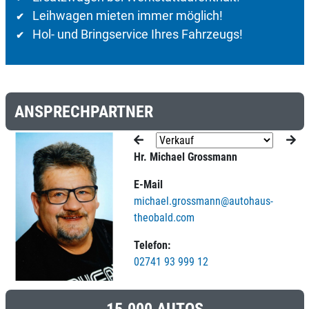
Leihwagen mieten immer möglich!
✔
Hol- und Bringservice Ihres Fahrzeugs!
✔
ANSPRECHPARTNER
Hr. Michael Grossmann
E-Mail
michael.grossmann@autohaus-
theobald.com
Telefon:
02741 93 999 12
15.000 AUTOS