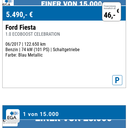
Finanzierung
monatlich ab
€
5.490,- €
46,-
Ford Fiesta
1.0 ECOBOOST CELEBRATION
06/2017 |
122.650 km
Benzin |
74 kW (101 PS) |
Schaltgetriebe
Farbe: Blau Metallic
P
1 von 15.000