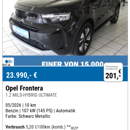
Finanzierung
monatlich ab
€
23.990,- €
201,-
Opel Frontera
1.2 MILD-HYBRID ULTIMATE
05/2026 |
10 km
Benzin |
107 kW (145 PS) |
Automatik
Farbe: Schwarz Metallic
Verbrauch
5,20 l/100km (komb.)
**
WLTP