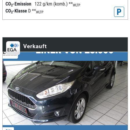
CO
-Emission
122 g/km (komb.)
**
2
WLTP
P
CO
-Klasse
D
**
2
WLTP
Verkauft