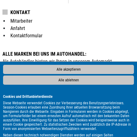
KONTAKT
Mitarbeiter
Anfahrt
Kontaktformular
ALLE MARKEN BEI UNS IM AUTOHANDEL:
Als Autohändler bieten wir Ihnen in unserem Automarkt
Gebrauchtwagen, Jahreswagen und Neuwagen folgender
Alle akzeptieren
Automarken an:
Alle ablehnen
ALPINA
Abarth
Aixam
Alfa Romeo
Audi
BMW
Bentley
Borgward
Bürstner
Cadillac
Carthago
Cookies und Drittanbieterdienste
Chausson
Chevrolet
Citroën
Corvette
Cupra
DAF
Diese Webseite verwendet Cookies zur Verbesserung des Benutzungserlebnisses.
Session-Cookies erlauben eine Zuordnung Ihrer aktuellen Browsersitzung beim
DFSK
DS Automobiles
Dacia
Dodge
Etrusco
Fiat
Navigieren durch die Webseite. Eingaben in Formularen werden in Cookies abgelegt,
um Formularfelder bei einem erneuten Aufruf automatisch mit den bekannten Daten
Ford
GWM
Genesis
Honda
Hyundai
Itineo
Iveco
auszufüllen. Ihre Einwilligung für das Setzen der Cookies wird beispielsweise auch in
Jaguar
Jeep
KGM
Kia
Knaus
Lada
Land Rover
einem Cookie gespeichert. Zu statistischen Zwecken wird zusätzlich die IP-Adresse in
Form von anonymisierten Webseitenzugriffszählern verwendet.
Leapmotor
Lexus
MAN
MF
MG
MINI
Malibu
Neben diesen technisch notwendigen Diensten werden auf einigen Seiten