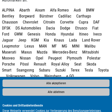
Automarken an:
ALPINA
Abarth
Aixam
Alfa Romeo
Audi
BMW
Bentley
Borgward
Bürstner
Cadillac
Carthago
Chausson
Chevrolet
Citroën
Corvette
Cupra
DAF
DFSK
DS Automobiles
Dacia
Dodge
Etrusco
Fiat
Ford
GWM
Genesis
Honda
Hyundai
Itineo
Iveco
Jaguar
Jeep
KGM
Kia
Knaus
Lada
Land Rover
Leapmotor
Lexus
MAN
MF
MG
MINI
Malibu
Maserati
Maxus
Mazda
Mercedes-Benz
Mitsubishi
Mooveo
Nissan
Opel
Peugeot
Plymouth
Polestar
Porsche
Pössl
Renault
Royal Alloy
Seat
Skoda
Smart
Ssangyong
Subaru
Suzuki
Terex
Tesla
Toyota
Volkswagen
Volvo
Weinsberg
e.GO
Alle akzeptieren
Alle ablehnen
Cookies und Drittanbieterdienste
Diese Webseite verwendet Cookies zur Verbesserung des Benutzungserlebnisses.