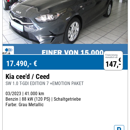
Finanzierung
monatlich ab
€
17.490,- €
147,-
Kia cee'd / Ceed
SW 1.0 T-GDI EDITION 7 +EMOTION PAKET
03/2023 |
41.000 km
Benzin |
88 kW (120 PS) |
Schaltgetriebe
Farbe: Grau Metallic