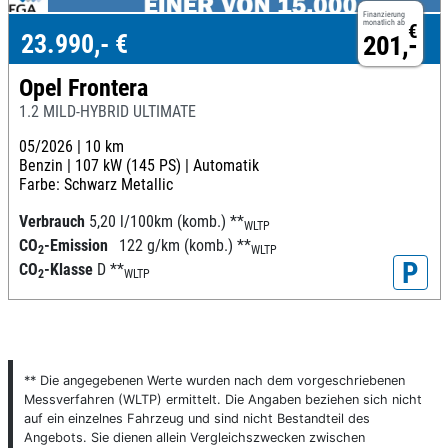
Finanzierung
monatlich ab
€
23.990,- €
201,-
Opel Frontera
1.2 MILD-HYBRID ULTIMATE
05/2026 |
10 km
Benzin |
107 kW (145 PS) |
Automatik
Farbe: Schwarz Metallic
Verbrauch
5,20 l/100km (komb.)
**
WLTP
CO
-Emission
122 g/km (komb.)
**
2
WLTP
P
CO
-Klasse
D
**
2
WLTP
** Die angegebenen Werte wurden nach dem vorgeschriebenen
Messverfahren (WLTP) ermittelt. Die Angaben beziehen sich nicht
auf ein einzelnes Fahrzeug und sind nicht Bestandteil des
Angebots. Sie dienen allein Vergleichszwecken zwischen