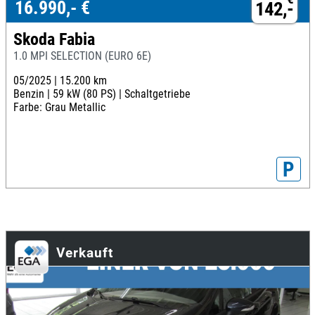
16.990,- €
142,-
Skoda Fabia
1.0 MPI SELECTION (EURO 6E)
05/2025 |
15.200 km
Benzin |
59 kW (80 PS) |
Schaltgetriebe
Farbe: Grau Metallic
P
Verkauft