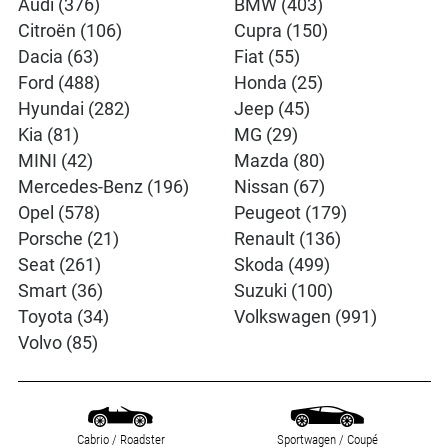
Audi (376)
BMW (403)
Citroën (106)
Cupra (150)
Dacia (63)
Fiat (55)
Ford (488)
Honda (25)
Hyundai (282)
Jeep (45)
Kia (81)
MG (29)
MINI (42)
Mazda (80)
Mercedes-Benz (196)
Nissan (67)
Opel (578)
Peugeot (179)
Porsche (21)
Renault (136)
Seat (261)
Skoda (499)
Smart (36)
Suzuki (100)
Toyota (34)
Volkswagen (991)
Volvo (85)
Cabrio / Roadster
Sportwagen / Coupé